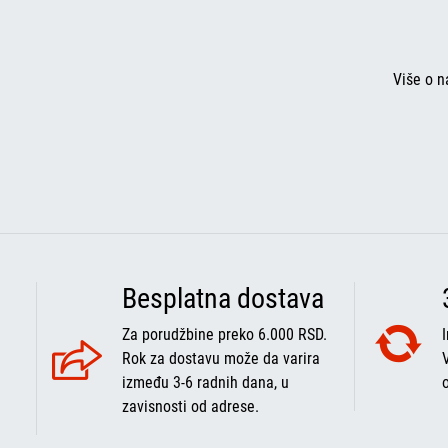
Više o n
Besplatna dostava
Za porudžbine preko 6.000 RSD.
Rok za dostavu može da varira
između 3-6 radnih dana, u
zavisnosti od adrese.