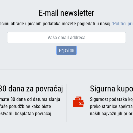
E-mail newsletter
ačinu obrade upisanih podataka možete pogledati u našoj
"Politici pr
Prijavi se
30 dana za povraćaj
Sigurna kupo
Imate 30 dana od datuma slanja
Sigurnost podataka koj
Vaše porudžbine kako biste
preko stranice spektra
ostvarili besplatan povraćaj.
naših najvažnijih prior