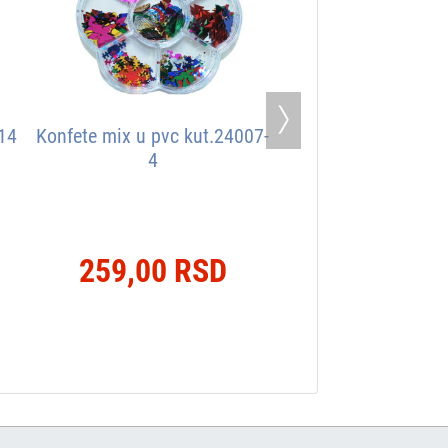
Next
114
Konfete mix u pvc kut.24007-
4
259,00 RSD