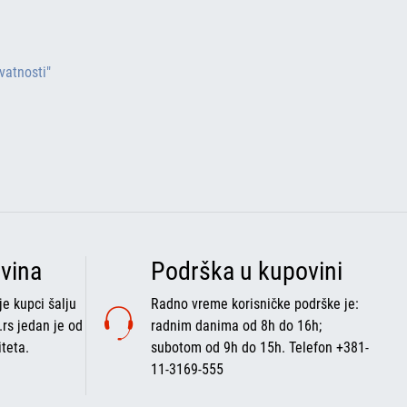
ivatnosti"
vina
Podrška u kupovini
e kupci šalju
Radno vreme korisničke podrške je:
.rs jedan je od
radnim danima od 8h do 16h;
iteta.
subotom od 9h do 15h. Telefon +381-
11-3169-555