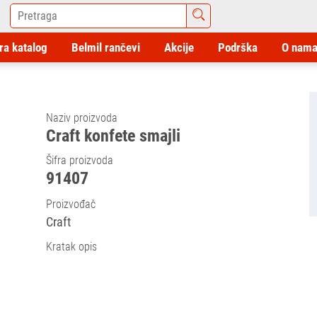
ra katalog
Belmil rančevi
Akcije
Podrška
O nam
Naziv proizvoda
Craft konfete smajli
Šifra proizvoda
91407
Proizvođač
Craft
Kratak opis