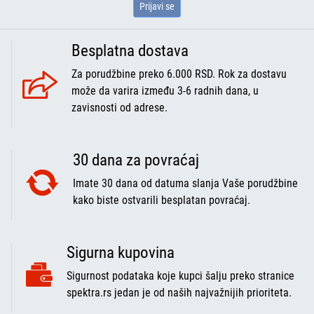
Prijavi se
Besplatna dostava
Za porudžbine preko 6.000 RSD. Rok za dostavu
može da varira između 3-6 radnih dana, u
zavisnosti od adrese.
30 dana za povraćaj
Imate 30 dana od datuma slanja Vaše porudžbine
kako biste ostvarili besplatan povraćaj.
Sigurna kupovina
Sigurnost podataka koje kupci šalju preko stranice
spektra.rs jedan je od naših najvažnijih prioriteta.