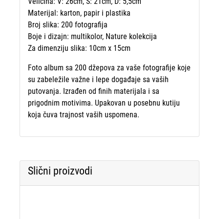
Veličina: V: 26cm, Š: 21cm, D: 5,5cm
Materijal: karton, papir i plastika
Broj slika: 200 fotografija
Boje i dizajn: multikolor, Nature kolekcija
Za dimenziju slika: 10cm x 15cm
Foto album sa 200 džepova za vaše fotografije koje
su zabeležile važne i lepe događaje sa vaših
putovanja. Izrađen od finih materijala i sa
prigodnim motivima. Upakovan u posebnu kutiju
koja čuva trajnost vaših uspomena.
Slični proizvodi