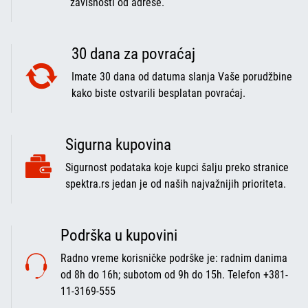
zavisnosti od adrese.
30 dana za povraćaj
Imate 30 dana od datuma slanja Vaše porudžbine
kako biste ostvarili besplatan povraćaj.
Sigurna kupovina
Sigurnost podataka koje kupci šalju preko stranice
spektra.rs jedan je od naših najvažnijih prioriteta.
Podrška u kupovini
Radno vreme korisničke podrške je: radnim danima
od 8h do 16h; subotom od 9h do 15h. Telefon +381-
11-3169-555