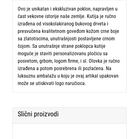
Ovo je unikatan i ekskluzivan poklon, napravljen u
čast vekovne istorije naše zemlje. Kutija je ručno
izrađena od visokolakiranog bukovog drveta i
presvučena kvalitetnom goveđom kožom crne boje
sa zlatotiscima, unutrašnjosti postavljene crnom
čojom. Sa unutrašnje strane poklopca kutije
moguće je staviti personalizovanu pločicu sa
posvetom, grbom, logom firme, i sl. Olovka je ručno
izrađena a potom posrebrena ili pozlaćena. Na
luksuznu ambalažu u koju je ovaj artikal upakovan
može se utiskivati logo naručioca.
Slični proizvodi