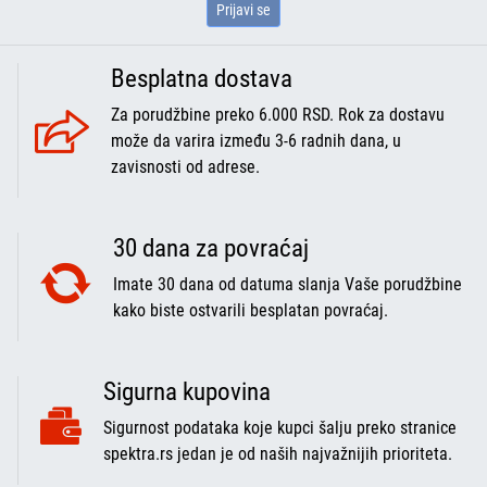
Prijavi se
Besplatna dostava
Za porudžbine preko 6.000 RSD. Rok za dostavu
može da varira između 3-6 radnih dana, u
zavisnosti od adrese.
30 dana za povraćaj
Imate 30 dana od datuma slanja Vaše porudžbine
kako biste ostvarili besplatan povraćaj.
Sigurna kupovina
Sigurnost podataka koje kupci šalju preko stranice
spektra.rs jedan je od naših najvažnijih prioriteta.