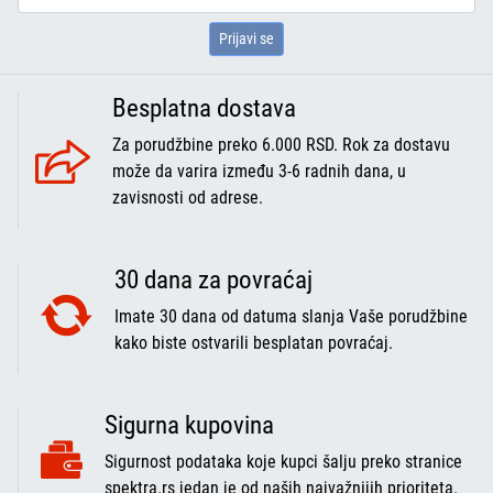
Prijavi se
Besplatna dostava
Za porudžbine preko 6.000 RSD. Rok za dostavu
može da varira između 3-6 radnih dana, u
zavisnosti od adrese.
30 dana za povraćaj
Imate 30 dana od datuma slanja Vaše porudžbine
kako biste ostvarili besplatan povraćaj.
Sigurna kupovina
Sigurnost podataka koje kupci šalju preko stranice
spektra.rs jedan je od naših najvažnijih prioriteta.