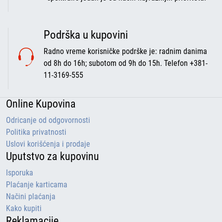
Podrška u kupovini
Radno vreme korisničke podrške je: radnim danima
od 8h do 16h; subotom od 9h do 15h. Telefon +381-
11-3169-555
Online Kupovina
Odricanje od odgovornosti
Politika privatnosti
Uslovi korišćenja i prodaje
Uputstvo za kupovinu
Isporuka
Plaćanje karticama
Načini plaćanja
Kako kupiti
Reklamacije