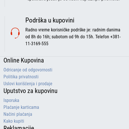
Podrška u kupovini
Radno vreme korisničke podrške je: radnim danima
od 8h do 16h; subotom od 9h do 15h. Telefon +381-
11-3169-555
Online Kupovina
Odricanje od odgovornosti
Politika privatnosti
Uslovi korišćenja i prodaje
Uputstvo za kupovinu
Isporuka
Plaćanje karticama
Načini plaćanja
Kako kupiti
Reklamacije