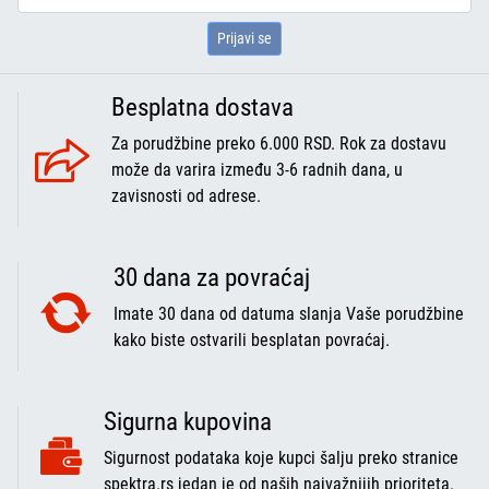
Prijavi se
Besplatna dostava
Za porudžbine preko 6.000 RSD. Rok za dostavu
može da varira između 3-6 radnih dana, u
zavisnosti od adrese.
30 dana za povraćaj
Imate 30 dana od datuma slanja Vaše porudžbine
kako biste ostvarili besplatan povraćaj.
Sigurna kupovina
Sigurnost podataka koje kupci šalju preko stranice
spektra.rs jedan je od naših najvažnijih prioriteta.