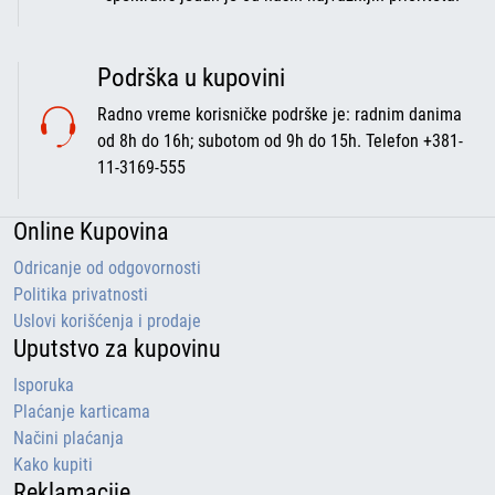
Podrška u kupovini
Radno vreme korisničke podrške je: radnim danima
od 8h do 16h; subotom od 9h do 15h. Telefon +381-
11-3169-555
Online Kupovina
Odricanje od odgovornosti
Politika privatnosti
Uslovi korišćenja i prodaje
Uputstvo za kupovinu
Isporuka
Plaćanje karticama
Načini plaćanja
Kako kupiti
Reklamacije