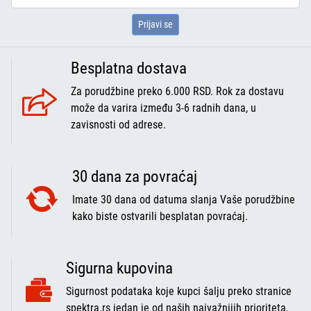
Prijavi se
Besplatna dostava
Za porudžbine preko 6.000 RSD. Rok za dostavu
može da varira između 3-6 radnih dana, u
zavisnosti od adrese.
30 dana za povraćaj
Imate 30 dana od datuma slanja Vaše porudžbine
kako biste ostvarili besplatan povraćaj.
Sigurna kupovina
Sigurnost podataka koje kupci šalju preko stranice
spektra.rs jedan je od naših najvažnijih prioriteta.