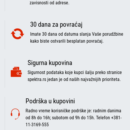
zavisnosti od adrese.
30 dana za povraćaj
Imate 30 dana od datuma slanja Vaše porudžbine
kako biste ostvarili besplatan povraćaj.
Sigurna kupovina
Sigurnost podataka koje kupci šalju preko stranice
spektra.rs jedan je od naših najvažnijih prioriteta.
Podrška u kupovini
Radno vreme korisničke podrške je: radnim danima
od 8h do 16h; subotom od 9h do 15h. Telefon +381-
11-3169-555