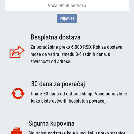
Prijavi se
Besplatna dostava
Za porudžbine preko 6.000 RSD. Rok za dostavu
može da varira između 3-6 radnih dana, u
zavisnosti od adrese.
30 dana za povraćaj
Imate 30 dana od datuma slanja Vaše porudžbine
kako biste ostvarili besplatan povraćaj.
Sigurna kupovina
Sigurnost podataka koje kupci šalju preko stranice