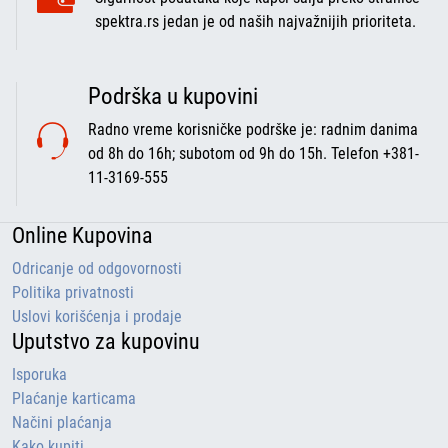
spektra.rs jedan je od naših najvažnijih prioriteta.
Podrška u kupovini
Radno vreme korisničke podrške je: radnim danima
od 8h do 16h; subotom od 9h do 15h. Telefon +381-
11-3169-555
Online Kupovina
Odricanje od odgovornosti
Politika privatnosti
Uslovi korišćenja i prodaje
Uputstvo za kupovinu
Isporuka
Plaćanje karticama
Načini plaćanja
Kako kupiti