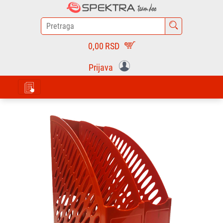
0,00
RSD
Prijava