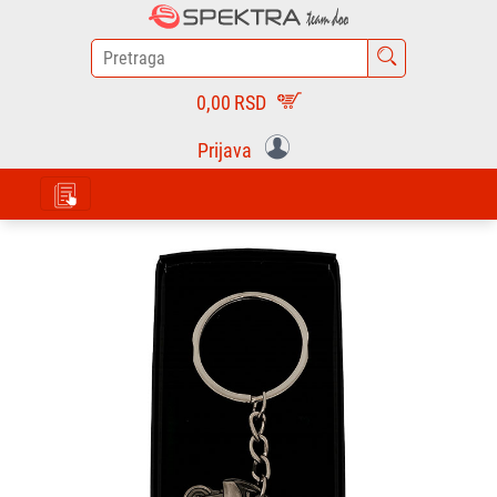
0,00
RSD
Prijava