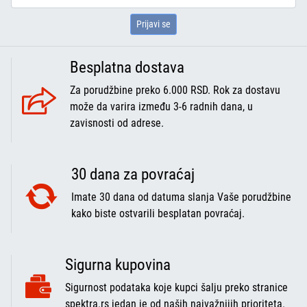
Prijavi se
Besplatna dostava
Za porudžbine preko 6.000 RSD. Rok za dostavu
može da varira između 3-6 radnih dana, u
zavisnosti od adrese.
30 dana za povraćaj
Imate 30 dana od datuma slanja Vaše porudžbine
kako biste ostvarili besplatan povraćaj.
Sigurna kupovina
Sigurnost podataka koje kupci šalju preko stranice
spektra.rs jedan je od naših najvažnijih prioriteta.