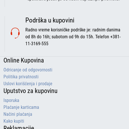
Podrška u kupovini
Radno vreme korisničke podrške je: radnim danima
od 8h do 16h; subotom od 9h do 15h. Telefon +381-
11-3169-555
Online Kupovina
Odricanje od odgovornosti
Politika privatnosti
Uslovi korišćenja i prodaje
Uputstvo za kupovinu
Isporuka
Plaćanje karticama
Načini plaćanja
Kako kupiti
Reklamacije