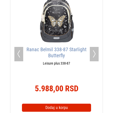
Ranac Belmil 338-87 Starlight
Ranac Belmil
Butterfly
Previous
Next
Leisure plus 338-87
Leisur
5.988,00 RSD
5.98
Dodaj u korpu
Doda