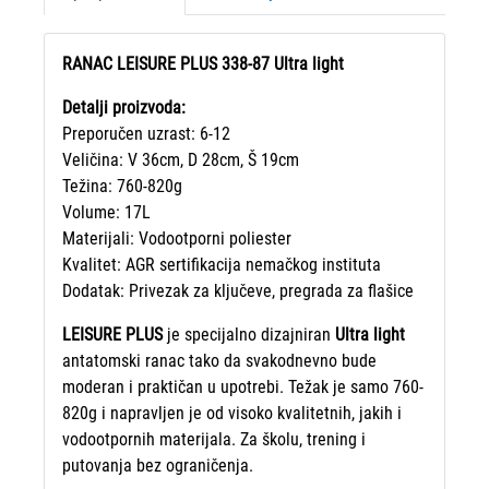
RANAC LEISURE PLUS 338-87 Ultra light
Detalji proizvoda:
Preporučen uzrast: 6-12
Veličina: V 36cm, D 28cm, Š 19cm
Težina: 760-820g
Volume: 17L
Materijali: Vodootporni poliester
Kvalitet: AGR sertifikacija nemačkog instituta
Dodatak: Privezak za ključeve, pregrada za flašice
LEISURE PLUS
je specijalno dizajniran
Ultra light
antatomski ranac tako da svakodnevno bude
moderan i praktičan u upotrebi. Težak je samo 760-
820g i napravljen je od visoko kvalitetnih, jakih i
vodootpornih materijala. Za školu, trening i
putovanja bez ograničenja.