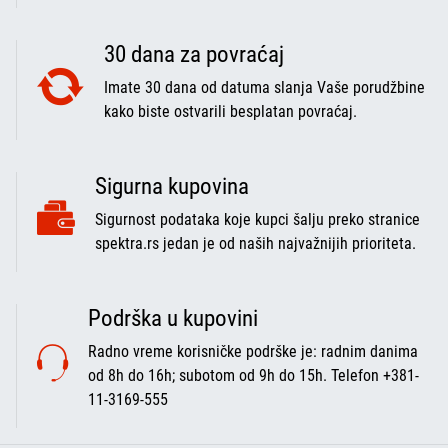
30 dana za povraćaj
Imate 30 dana od datuma slanja Vaše porudžbine
kako biste ostvarili besplatan povraćaj.
Sigurna kupovina
Sigurnost podataka koje kupci šalju preko stranice
spektra.rs jedan je od naših najvažnijih prioriteta.
Podrška u kupovini
Radno vreme korisničke podrške je: radnim danima
od 8h do 16h; subotom od 9h do 15h. Telefon +381-
11-3169-555