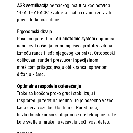
AGR sertifikacija
nemačkog instituta kao potvrda
“HEALTHY BACK” kvaliteta u cilju čuvanja zdravih i
pravih leđa naše dece.
Ergonomski dizajn
Posebno patentiran
Air anatomic system
doprinosi
ugodnosti nošenja jer omogućava protok vazduha
između ranca i leđa njegovog korisnika. Ortopedski
oblikovani sunđeri presvučeni specijalnom
mrežicom prilagodjavaju oblik ranca ispravnom
držanju kičme.
Optimalna raspodela opterećenja
Trake sa kopčom preko grudi stabilizuju i
rasproređuju teret na leđima. To je posebno važno
kada deca voze biciklo ili trče. Pored toga,
bezbednosti korisnika doprinose i reflektujuće trake
koje svetle u mraku i uvećavaju uočljivost deteta.