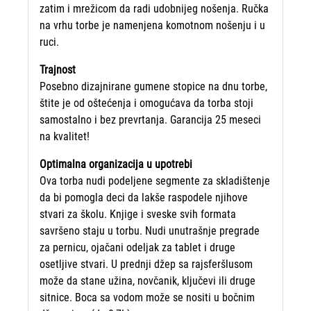
zatim i mrežicom da radi udobnijeg nošenja. Ručka
na vrhu torbe je namenjena komotnom nošenju i u
ruci.
Trajnost
Posebno dizajnirane gumene stopice na dnu torbe,
štite je od oštećenja i omogućava da torba stoji
samostalno i bez prevrtanja. Garancija 25 meseci
na kvalitet!
Optimalna organizacija u upotrebi
Ova torba nudi podeljene segmente za skladištenje
da bi pomogla deci da lakše raspodele njihove
stvari za školu. Knjige i sveske svih formata
savršeno staju u torbu. Nudi unutrašnje pregrade
za pernicu, ojačani odeljak za tablet i druge
osetljive stvari. U prednji džep sa rajsferšlusom
može da stane užina, novčanik, ključevi ili druge
sitnice. Boca sa vodom može se nositi u bočnim