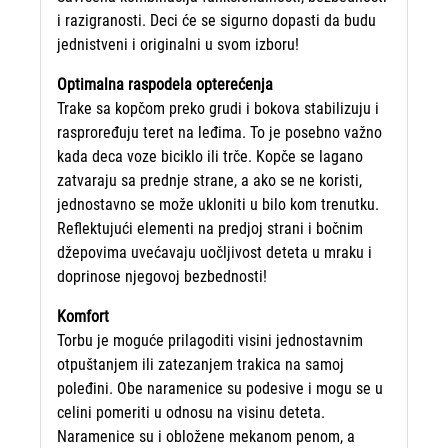
i razigranosti. Deci će se sigurno dopasti da budu
jednistveni i originalni u svom izboru!
Optimalna raspodela opterećenja
Trake sa kopčom preko grudi i bokova stabilizuju i
rasproređuju teret na leđima. To je posebno važno
kada deca voze biciklo ili trče. Kopče se lagano
zatvaraju sa prednje strane, a ako se ne koristi,
jednostavno se može ukloniti u bilo kom trenutku.
Reflektujući elementi na predjoj strani i bočnim
džepovima uvećavaju uočljivost deteta u mraku i
doprinose njegovoj bezbednosti!
Komfort
Torbu je moguće prilagoditi visini jednostavnim
otpuštanjem ili zatezanjem trakica na samoj
poleđini. Obe naramenice su podesive i mogu se u
celini pomeriti u odnosu na visinu deteta.
Naramenice su i obložene mekanom penom, a