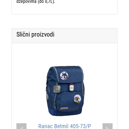
džepovima (do 0,7L).
Slični proizvodi
Ranac Belmil 405-73/P
Ranac Belmil 33