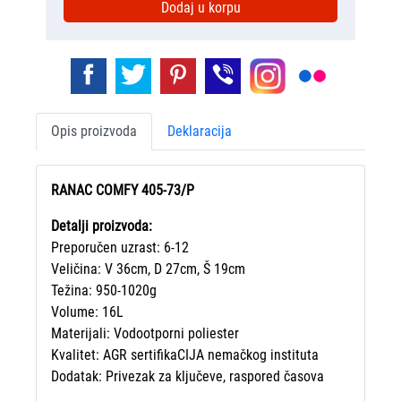
Dodaj u korpu
Opis proizvoda
Deklaracija
RANAC COMFY 405-73/P
Detalji proizvoda:
Preporučen uzrast: 6-12
Veličina: V 36cm, D 27cm, Š 19cm
Težina: 950-1020g
Volume: 16L
Materijali: Vodootporni poliester
Kvalitet: AGR sertifikaCIJA nemačkog instituta
Dodatak: Privezak za ključeve, raspored časova