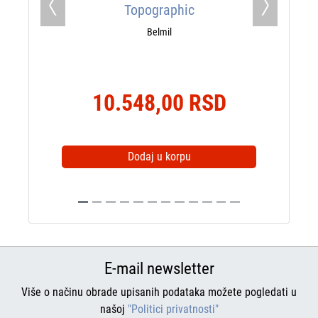
Topographic
Sho
Previous
Next
Belmil
Premium kol
10.548,00 RSD
6.360,0
Dodaj u korpu
Dodaj u k
E-mail newsletter
Više o načinu obrade upisanih podataka možete pogledati u
našoj
"Politici privatnosti"