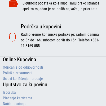
Sigurnost podataka koje kupci šalju preko stranice
spektra.rs jedan je od naših najvažnijih prioriteta.
Podrška u kupovini
Radno vreme korisničke podrške je: radnim danima
od 8h do 16h; subotom od 9h do 15h. Telefon +381-
11-3169-555
Online Kupovina
Odricanje od odgovornosti
Politika privatnosti
Uslovi korišćenja i prodaje
Uputstvo za kupovinu
Isporuka
Plaćanje karticama
Načini plaćanja