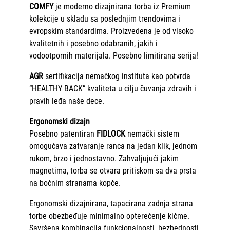
COMFY
je moderno dizajnirana torba iz Premium
kolekcije u skladu sa poslednjim trendovima i
evropskim standardima. Proizvedena je od visoko
kvalitetnih i posebno odabranih, jakih i
vodootpornih materijala. Posebno limitirana serija!
AGR
sertifikacija nemačkog instituta kao potvrda
“HEALTHY BACK” kvaliteta u cilju čuvanja zdravih i
pravih leđa naše dece.
Ergonomski dizajn
Posebno patentiran
FIDLOCK
nemački sistem
omogućava zatvaranje ranca na jedan klik, jednom
rukom, brzo i jednostavno. Zahvaljujući jakim
magnetima, torba se otvara pritiskom sa dva prsta
na bočnim stranama kopče.
Ergonomski dizajnirana, tapacirana zadnja strana
torbe obezbeđuje minimalno opterećenje kičme.
Savršena kombinacija funkcionalnosti, bezbednosti