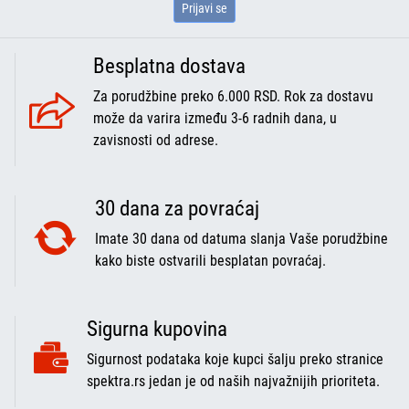
Prijavi se
Besplatna dostava
Za porudžbine preko 6.000 RSD. Rok za dostavu
može da varira između 3-6 radnih dana, u
zavisnosti od adrese.
30 dana za povraćaj
Imate 30 dana od datuma slanja Vaše porudžbine
kako biste ostvarili besplatan povraćaj.
Sigurna kupovina
Sigurnost podataka koje kupci šalju preko stranice
spektra.rs jedan je od naših najvažnijih prioriteta.