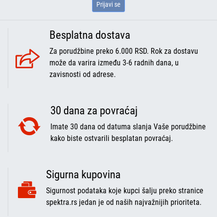
Prijavi se
Besplatna dostava
Za porudžbine preko 6.000 RSD. Rok za dostavu
može da varira između 3-6 radnih dana, u
zavisnosti od adrese.
30 dana za povraćaj
Imate 30 dana od datuma slanja Vaše porudžbine
kako biste ostvarili besplatan povraćaj.
Sigurna kupovina
Sigurnost podataka koje kupci šalju preko stranice
spektra.rs jedan je od naših najvažnijih prioriteta.