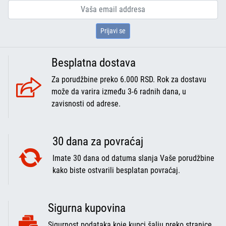
Prijavi se
Besplatna dostava
Za porudžbine preko 6.000 RSD. Rok za dostavu
može da varira između 3-6 radnih dana, u
zavisnosti od adrese.
30 dana za povraćaj
Imate 30 dana od datuma slanja Vaše porudžbine
kako biste ostvarili besplatan povraćaj.
Sigurna kupovina
Sigurnost podataka koje kupci šalju preko stranice