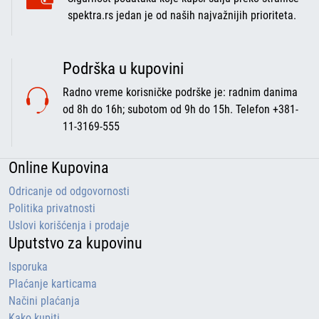
spektra.rs jedan je od naših najvažnijih prioriteta.
Podrška u kupovini
Radno vreme korisničke podrške je: radnim danima
od 8h do 16h; subotom od 9h do 15h. Telefon +381-
11-3169-555
Online Kupovina
Odricanje od odgovornosti
Politika privatnosti
Uslovi korišćenja i prodaje
Uputstvo za kupovinu
Isporuka
Plaćanje karticama
Načini plaćanja
Kako kupiti