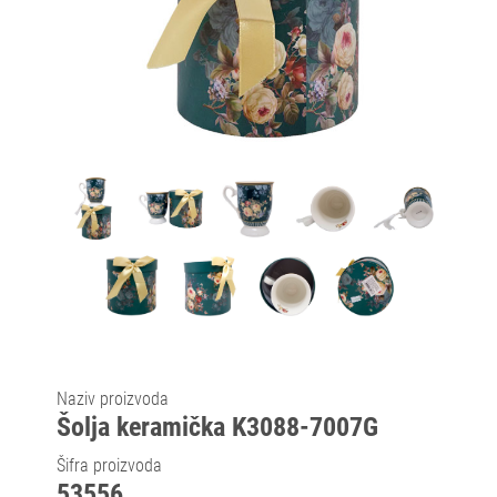
Naziv proizvoda
Šolja keramička K3088-7007G
Šifra proizvoda
53556