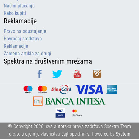
Načini plaćanja
Kako kupiti
Reklamacije
Pravo na odustajanje
Povraćaj sredstava
Reklamacije
Zamena artikla za drugi
Spektra na društvenim mrežama
© Copyright 2026. sva autorska prava zadržava Spektra Team
d.o.o. u čijem je vlasništvu sajt spektra.rs.
Powered by
System