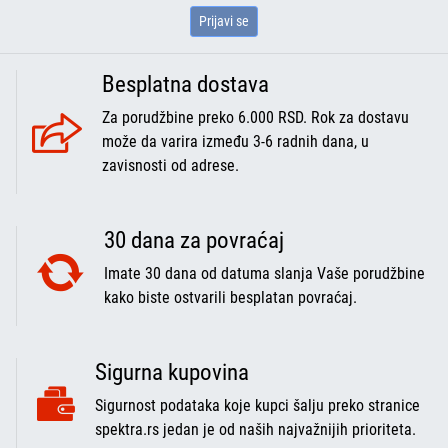
Prijavi se
Besplatna dostava
Za porudžbine preko 6.000 RSD. Rok za dostavu
može da varira između 3-6 radnih dana, u
zavisnosti od adrese.
30 dana za povraćaj
Imate 30 dana od datuma slanja Vaše porudžbine
kako biste ostvarili besplatan povraćaj.
Sigurna kupovina
Sigurnost podataka koje kupci šalju preko stranice
spektra.rs jedan je od naših najvažnijih prioriteta.