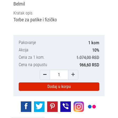
Belmil
Kratak opis
Torbe za patike i fizičko
Pakovanje
1 kom
Akcija
10%
Cena za 1 kom.
1.074,00 RSD
Cena na popustu
966,60 RSD
Dodaj u korpu