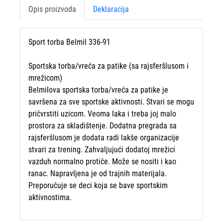
Opis proizvoda
Deklaracija
Sport torba Belmil 336-91
Sportska torba/vreća za patike (sa rajsferšlusom i
mrežicom)
Belmilova sportska torba/vreća za patike je
savršena za sve sportske aktivnosti. Stvari se mogu
pričvrstiti uzicom. Veoma laka i treba joj malo
prostora za skladištenje. Dodatna pregrada sa
rajsferšlusom je dodata radi lakše organizacije
stvari za trening. Zahvaljujući dodatoj mrežici
vazduh normalno protiče. Može se nositi i kao
ranac. Napravljena je od trajnih materijala.
Preporučuje se deci koja se bave sportskim
aktivnostima.