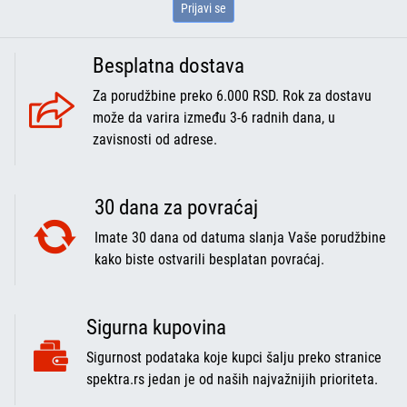
Prijavi se
Besplatna dostava
Za porudžbine preko 6.000 RSD. Rok za dostavu
može da varira između 3-6 radnih dana, u
zavisnosti od adrese.
30 dana za povraćaj
Imate 30 dana od datuma slanja Vaše porudžbine
kako biste ostvarili besplatan povraćaj.
Sigurna kupovina
Sigurnost podataka koje kupci šalju preko stranice
spektra.rs jedan je od naših najvažnijih prioriteta.