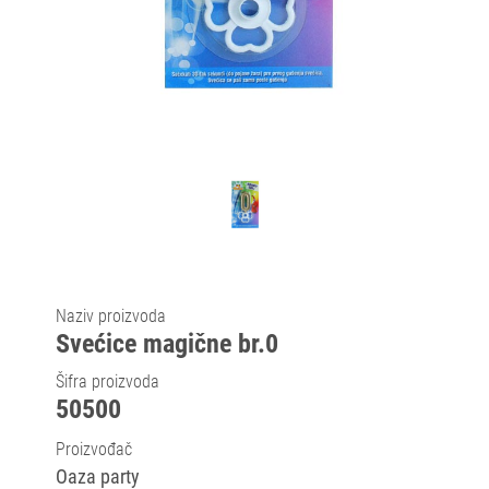
Naziv proizvoda
Svećice magične br.0
Šifra proizvoda
50500
Proizvođač
Oaza party