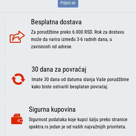
Prijavi se
Besplatna dostava
Za porudžbine preko 6.000 RSD. Rok za dostavu
može da varira između 3-6 radnih dana, u
zavisnosti od adrese.
30 dana za povraćaj
Imate 30 dana od datuma slanja Vaše porudžbine
kako biste ostvarili besplatan povraćaj.
Sigurna kupovina
Sigurnost podataka koje kupci šalju preko stranice
spektra.rs jedan je od naših najvažnijih prioriteta.