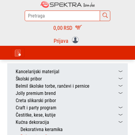
0,00
RSD
Prijava
Kancelarijski materijal
Školski pribor
Belmil školske torbe, rančevi i pernice
Jolly premium brend
Creta slikarski pribor
Craft i party program
Čestitke, kese, kutije
Kućna dekoracija
Dekorativna keramika