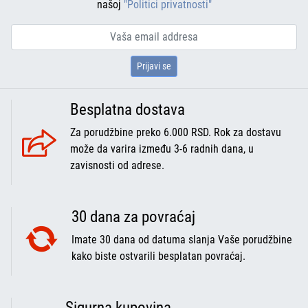
našoj
"Politici privatnosti"
Prijavi se
Besplatna dostava
Za porudžbine preko 6.000 RSD. Rok za dostavu
može da varira između 3-6 radnih dana, u
zavisnosti od adrese.
30 dana za povraćaj
Imate 30 dana od datuma slanja Vaše porudžbine
kako biste ostvarili besplatan povraćaj.
Sigurna kupovina