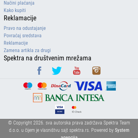
Načini plaćanja
Kako kupiti
Reklamacije
Pravo na odustajanje
Povraćaj sredstava
Reklamacije
Zamena artikla za drugi
Spektra na društvenim mrežama
© Copyright 2026. sva autorska prava zadržava Spektra Team
d.o.o. u čijem je vlasništvu sajt spektra.rs.
Powered by
System
agencija