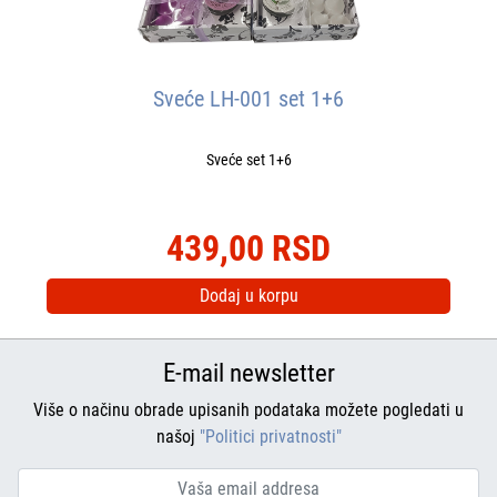
Sveće LH-001 set 1+6
Sveće set 1+6
439,00 RSD
Dodaj u korpu
E-mail newsletter
Više o načinu obrade upisanih podataka možete pogledati u
našoj
"Politici privatnosti"