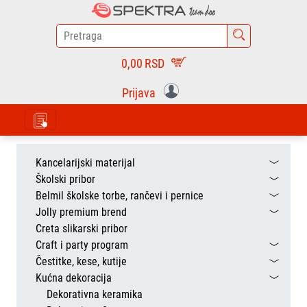
0,00
RSD
Prijava
Kancelarijski materijal
Školski pribor
Belmil školske torbe, rančevi i pernice
Jolly premium brend
Creta slikarski pribor
Craft i party program
Čestitke, kese, kutije
Kućna dekoracija
Dekorativna keramika