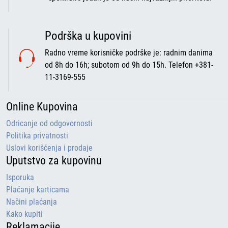
Podrška u kupovini
Radno vreme korisničke podrške je: radnim danima
od 8h do 16h; subotom od 9h do 15h. Telefon +381-
11-3169-555
Online Kupovina
Odricanje od odgovornosti
Politika privatnosti
Uslovi korišćenja i prodaje
Uputstvo za kupovinu
Isporuka
Plaćanje karticama
Načini plaćanja
Kako kupiti
Reklamacije