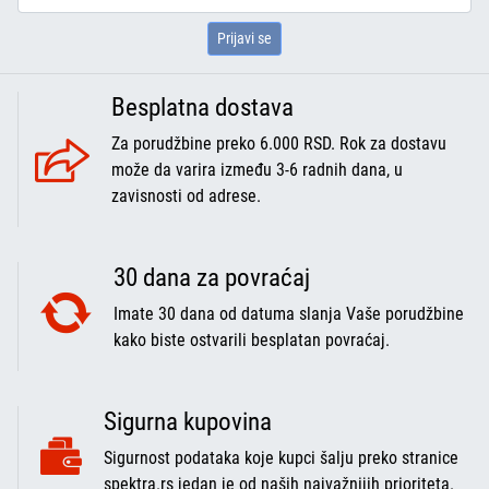
Prijavi se
Besplatna dostava
Za porudžbine preko 6.000 RSD. Rok za dostavu
može da varira između 3-6 radnih dana, u
zavisnosti od adrese.
30 dana za povraćaj
Imate 30 dana od datuma slanja Vaše porudžbine
kako biste ostvarili besplatan povraćaj.
Sigurna kupovina
Sigurnost podataka koje kupci šalju preko stranice
spektra.rs jedan je od naših najvažnijih prioriteta.