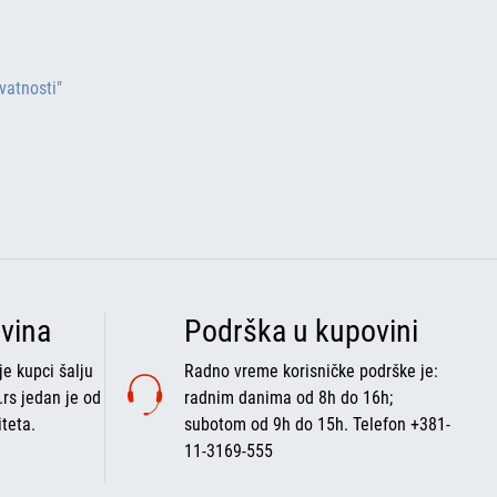
ivatnosti"
vina
Podrška u kupovini
e kupci šalju
Radno vreme korisničke podrške je:
.rs jedan je od
radnim danima od 8h do 16h;
iteta.
subotom od 9h do 15h. Telefon +381-
11-3169-555