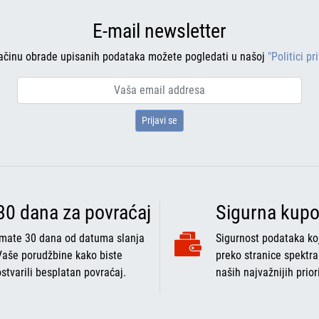
E-mail newsletter
ačinu obrade upisanih podataka možete pogledati u našoj
"Politici pr
Prijavi se
30 dana za povraćaj
Sigurna kupo
Imate 30 dana od datuma slanja
Sigurnost podataka koj
Vaše porudžbine kako biste
preko stranice spektra
ostvarili besplatan povraćaj.
naših najvažnijih prior