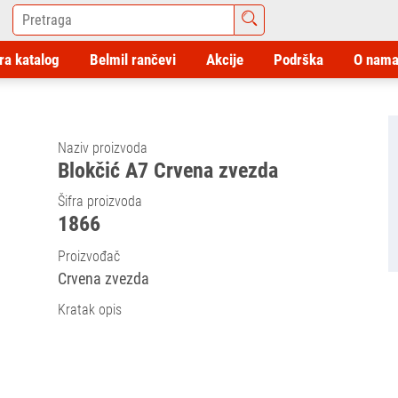
ra katalog
Belmil rančevi
Akcije
Podrška
O nam
Naziv proizvoda
Blokčić A7 Crvena zvezda
Šifra proizvoda
1866
Proizvođač
Crvena zvezda
Kratak opis