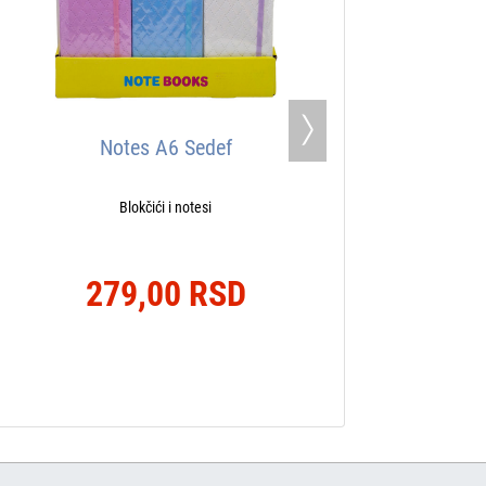
Next
Notes A6 Sedef
Blokčići i notesi
279,00 RSD