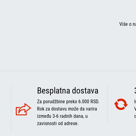
Više o n
Besplatna dostava
Za porudžbine preko 6.000 RSD.
Rok za dostavu može da varira
između 3-6 radnih dana, u
zavisnosti od adrese.