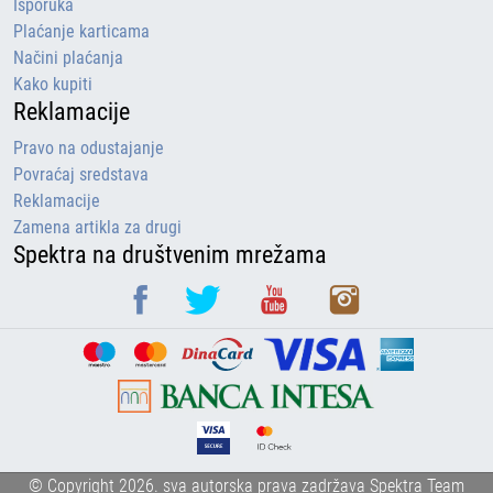
Isporuka
Plaćanje karticama
Načini plaćanja
Kako kupiti
Reklamacije
Pravo na odustajanje
Povraćaj sredstava
Reklamacije
Zamena artikla za drugi
Spektra na društvenim mrežama
© Copyright 2026. sva autorska prava zadržava Spektra Team