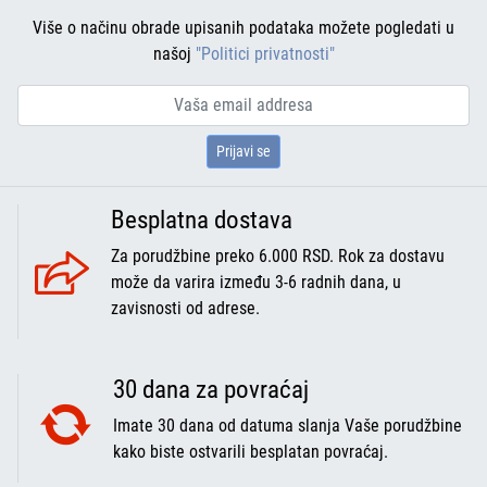
Više o načinu obrade upisanih podataka možete pogledati u
našoj
"Politici privatnosti"
Prijavi se
Besplatna dostava
Za porudžbine preko 6.000 RSD. Rok za dostavu
može da varira između 3-6 radnih dana, u
zavisnosti od adrese.
30 dana za povraćaj
Imate 30 dana od datuma slanja Vaše porudžbine
kako biste ostvarili besplatan povraćaj.