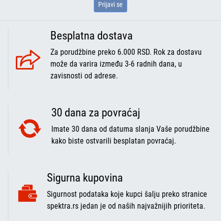
Prijavi se
Besplatna dostava
Za porudžbine preko 6.000 RSD. Rok za dostavu
može da varira između 3-6 radnih dana, u
zavisnosti od adrese.
30 dana za povraćaj
Imate 30 dana od datuma slanja Vaše porudžbine
kako biste ostvarili besplatan povraćaj.
Sigurna kupovina
Sigurnost podataka koje kupci šalju preko stranice
spektra.rs jedan je od naših najvažnijih prioriteta.