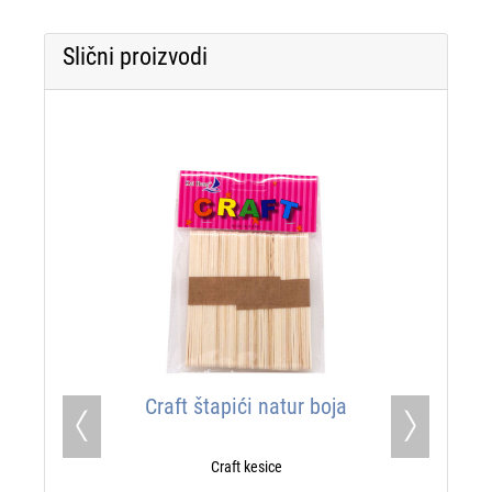
Slični proizvodi
Craft štapići natur boja
Previous
Next
Craft kesice