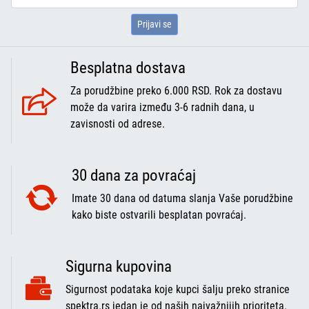
Prijavi se
Besplatna dostava
Za porudžbine preko 6.000 RSD. Rok za dostavu
može da varira između 3-6 radnih dana, u
zavisnosti od adrese.
30 dana za povraćaj
Imate 30 dana od datuma slanja Vaše porudžbine
kako biste ostvarili besplatan povraćaj.
Sigurna kupovina
Sigurnost podataka koje kupci šalju preko stranice
spektra.rs jedan je od naših najvažnijih prioriteta.