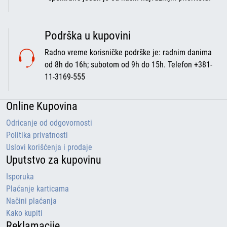
Podrška u kupovini
Radno vreme korisničke podrške je: radnim danima
od 8h do 16h; subotom od 9h do 15h. Telefon +381-
11-3169-555
Online Kupovina
Odricanje od odgovornosti
Politika privatnosti
Uslovi korišćenja i prodaje
Uputstvo za kupovinu
Isporuka
Plaćanje karticama
Načini plaćanja
Kako kupiti
Reklamacije