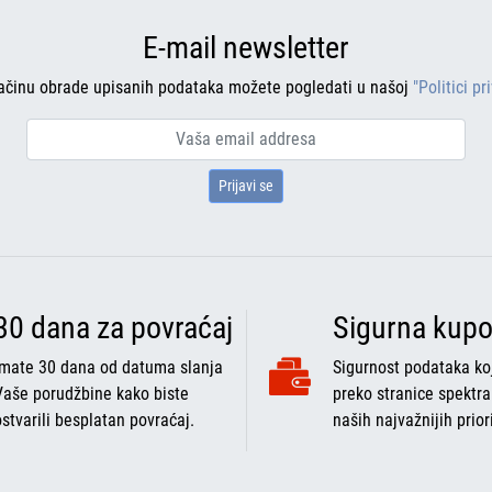
E-mail newsletter
ačinu obrade upisanih podataka možete pogledati u našoj
"Politici pr
Prijavi se
30 dana za povraćaj
Sigurna kupo
Imate 30 dana od datuma slanja
Sigurnost podataka koj
Vaše porudžbine kako biste
preko stranice spektra
ostvarili besplatan povraćaj.
naših najvažnijih prior