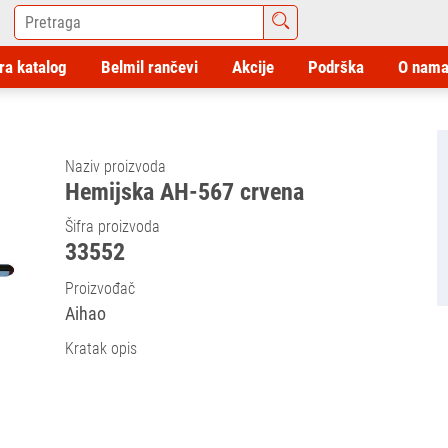
ra katalog
Belmil rančevi
Akcije
Podrška
O nam
Naziv proizvoda
Hemijska AH-567 crvena
Šifra proizvoda
33552
Proizvođač
Aihao
Kratak opis