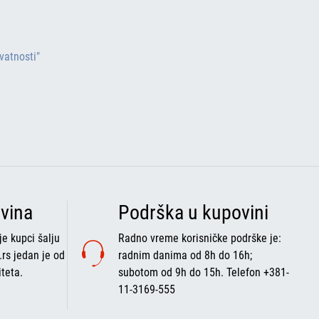
ivatnosti"
vina
Podrška u kupovini
e kupci šalju
Radno vreme korisničke podrške je:
.rs jedan je od
radnim danima od 8h do 16h;
iteta.
subotom od 9h do 15h. Telefon +381-
11-3169-555