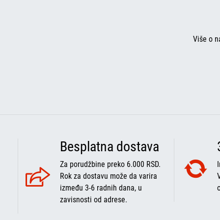
Više o n
Besplatna dostava
Za porudžbine preko 6.000 RSD.
Rok za dostavu može da varira
između 3-6 radnih dana, u
zavisnosti od adrese.