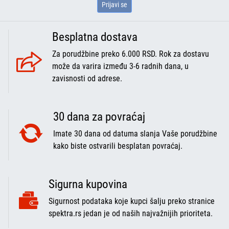
Prijavi se
Besplatna dostava
Za porudžbine preko 6.000 RSD. Rok za dostavu
može da varira između 3-6 radnih dana, u
zavisnosti od adrese.
30 dana za povraćaj
Imate 30 dana od datuma slanja Vaše porudžbine
kako biste ostvarili besplatan povraćaj.
Sigurna kupovina
Sigurnost podataka koje kupci šalju preko stranice
spektra.rs jedan je od naših najvažnijih prioriteta.