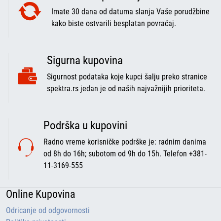
Imate 30 dana od datuma slanja Vaše porudžbine
kako biste ostvarili besplatan povraćaj.
Sigurna kupovina
Sigurnost podataka koje kupci šalju preko stranice
spektra.rs jedan je od naših najvažnijih prioriteta.
Podrška u kupovini
Radno vreme korisničke podrške je: radnim danima
od 8h do 16h; subotom od 9h do 15h. Telefon +381-
11-3169-555
Online Kupovina
Odricanje od odgovornosti