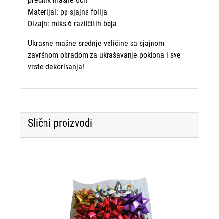
prečnik mašne 6cm
Materijal: pp sjajna folija
Dizajn: miks 6 različitih boja
Ukrasne mašne srednje veličine sa sjajnom
završnom obradom za ukrašavanje poklona i sve
vrste dekorisanja!
Slični proizvodi