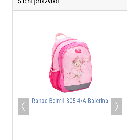
Slični proizvodi
-25%
Ranac Belmil 305-4/A Balerina
Ranac Belm
Previous
Next
Kid