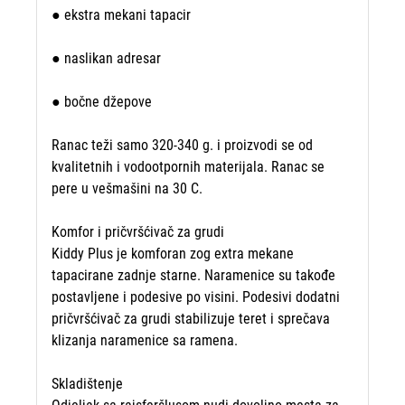
● ekstra mekani tapacir
● naslikan adresar
● bočne džepove
Ranac teži samo 320-340 g. i proizvodi se od
kvalitetnih i vodootpornih materijala. Ranac se
pere u vešmašini na 30 C.
Komfor i pričvršćivač za grudi
Kiddy Plus je komforan zog extra mekane
tapacirane zadnje starne. Naramenice su takođe
postavljene i podesive po visini. Podesivi dodatni
pričvršćivač za grudi stabilizuje teret i sprečava
klizanja naramenice sa ramena.
Skladištenje