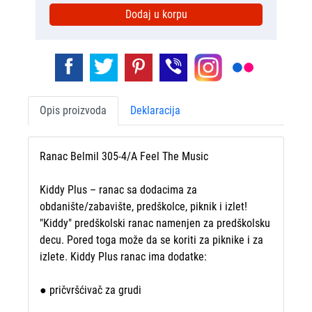
Dodaj u korpu
Opis proizvoda
Deklaracija
Ranac Belmil 305-4/A Feel The Music
Kiddy Plus – ranac sa dodacima za
obdanište/zabavište, predškolce, piknik i izlet!
"Kiddy" predškolski ranac namenjen za predškolsku
decu. Pored toga može da se koriti za piknike i za
izlete. Kiddy Plus ranac ima dodatke:
● pričvršćivač za grudi