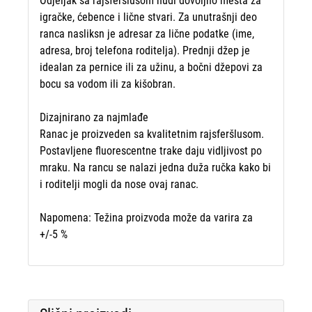
Odjeljak sa rajsferšlusom nudi dovoljno mesta za
igračke, ćebence i lične stvari. Za unutrašnji deo
ranca nasliksn je adresar za lične podatke (ime,
adresa, broj telefona roditelja). Prednji džep je
idealan za pernice ili za užinu, a bočni džepovi za
bocu sa vodom ili za kišobran.
Dizajnirano za najmlađe
Ranac je proizveden sa kvalitetnim rajsferšlusom.
Postavljene fluorescentne trake daju vidljivost po
mraku. Na rancu se nalazi jedna duža ručka kako bi
i roditelji mogli da nose ovaj ranac.
Napomena: Težina proizvoda može da varira za
+/-5 %