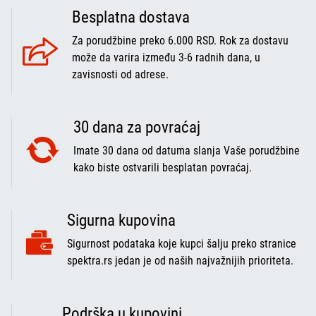
Besplatna dostava
Za porudžbine preko 6.000 RSD. Rok za dostavu
može da varira između 3-6 radnih dana, u
zavisnosti od adrese.
30 dana za povraćaj
Imate 30 dana od datuma slanja Vaše porudžbine
kako biste ostvarili besplatan povraćaj.
Sigurna kupovina
Sigurnost podataka koje kupci šalju preko stranice
spektra.rs jedan je od naših najvažnijih prioriteta.
Podrška u kupovini