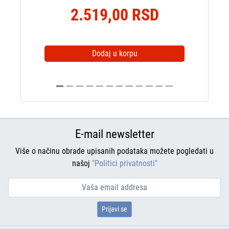
2.519,00 RSD
1.889,
Dodaj u korpu
D
E-mail newsletter
Više o načinu obrade upisanih podataka možete pogledati u
našoj
"Politici privatnosti"
Prijavi se