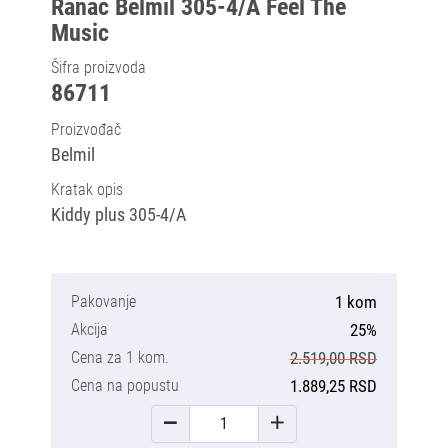
Ranac Belmil 305-4/A Feel The
Music
Šifra proizvoda
86711
Proizvođač
Belmil
Kratak opis
Kiddy plus 305-4/A
Pakovanje
1 kom
Akcija
25%
Cena za 1 kom.
2.519,00 RSD
Cena na popustu
1.889,25 RSD