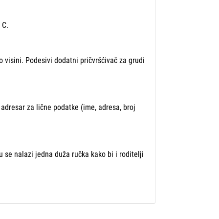
 C.
visini. Podesivi dodatni pričvršćivač za grudi
 adresar za lične podatke (ime, adresa, broj
se nalazi jedna duža ručka kako bi i roditelji