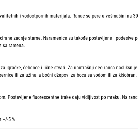
valitetnih i vodootpornih materijala. Ranac se pere u vešmašini na 30
irane zadnje starne. Naramenice su takođe postavljene i podesive po 
ce sa ramena.
a igračke, ćebence i lične stvari. Za unutrašnji deo ranca nasliksn je
pernice ili za užinu, a bočni džepovi za bocu sa vodom ili za kišobran.
m. Postavljene fluorescentne trake daju vidljivost po mraku. Na rancu 
a +/-5 %