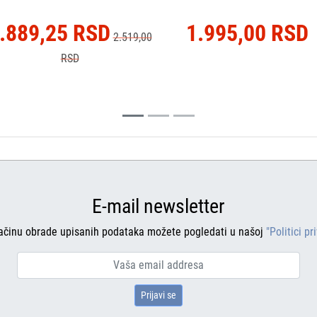
.889,25 RSD
1.995,00 RSD
2.519,00
RSD
E-mail newsletter
ačinu obrade upisanih podataka možete pogledati u našoj
"Politici pr
Prijavi se