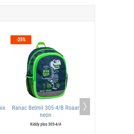
-25%
mix
Ranac Belmil 305-4/B Roaar
Next
neon
Kiddy plus 305-4/A