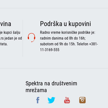
vina
Podrška u kupovini
e kupci šalju
Radno vreme korisničke podrške je:
.rs jedan je od
radnim danima od 8h do 16h;
iteta.
subotom od 9h do 15h. Telefon +381-
11-3169-555
Spektra na društvenim
mrežama