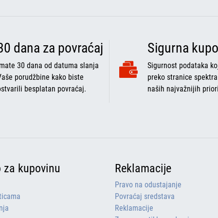
30 dana za povraćaj
Sigurna kupo
Imate 30 dana od datuma slanja
Sigurnost podataka koj
Vaše porudžbine kako biste
preko stranice spektra
ostvarili besplatan povraćaj.
naših najvažnijih prior
o za kupovinu
Reklamacije
Pravo na odustajanje
rticama
Povraćaj sredstava
nja
Reklamacije