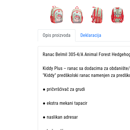
Opis proizvoda
Deklaracija
Ranac Belmil 305-4/A Animal Forest Hedgeho
Kiddy Plus – ranac sa dodacima za obdanište/za
"Kiddy" predškolski ranac namenjen za predškol
● pričvršćivač za grudi
● ekstra mekani tapacir
● naslikan adresar