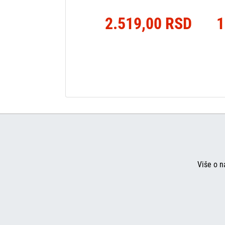
2.519,00 RSD
1
Više o n