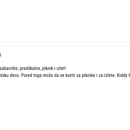
g
bavište, predškolce, piknik i izlet!
sku decu. Pored toga može da se koriti za piknike i za izlete. Kiddy