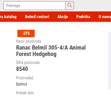
ra katalog
Belmil rančevi
Akcije
Podrška
O nam
-25%
Naziv proizvoda
Ranac Belmil 305-4/A Animal
Forest Hedgehog
Šifra proizvoda
8540
Proizvođač
Belmil
Kratak opis