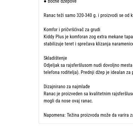
● bočne džepove
Ranac teži samo 320-340 g. i proizvodi se od k
Komfor i pričvršćivač za grudi
Kiddy Plus je komforan zog extra mekane tapac
stabilizuje teret i sprečava klizanja narameni
Skladištenje
Odjeljak sa rajsferšlusom nudi dovoljno mesta z
telefona roditelja). Prednji džep je idealan za 
Dizajnirano za najmlađe
Ranac je proizveden sa kvalitetnim rajsferšluso
mogli da nose ovaj ranac.
Napomena: Težina proizvoda može da varira z