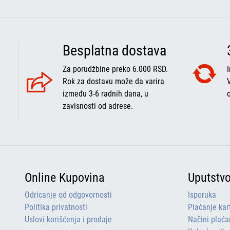
Besplatna dostava
Za porudžbine preko 6.000 RSD.
Rok za dostavu može da varira
između 3-6 radnih dana, u
zavisnosti od adrese.
Online Kupovina
Uputstv
Odricanje od odgovornosti
Isporuka
Politika privatnosti
Plaćanje ka
Uslovi korišćenja i prodaje
Načini plaća