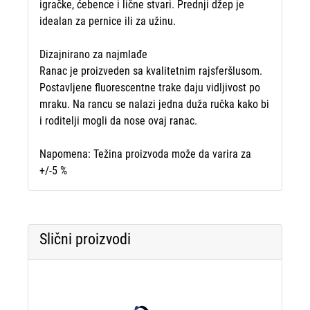
igračke, ćebence i lične stvari. Prednji džep je
idealan za pernice ili za užinu.
Dizajnirano za najmlađe
Ranac je proizveden sa kvalitetnim rajsferšlusom.
Postavljene fluorescentne trake daju vidljivost po
mraku. Na rancu se nalazi jedna duža ručka kako bi
i roditelji mogli da nose ovaj ranac.
Napomena: Težina proizvoda može da varira za
+/-5 %
Slični proizvodi