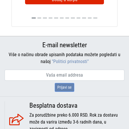
E-mail newsletter
Više o načinu obrade upisanih podataka možete pogledati u
našoj
"Politici privatnosti"
Prijavi se
Besplatna dostava
Za porudžbine preko 6.000 RSD. Rok za dostavu
može da varira između 3-6 radnih dana, u
zavisnosti od adrese.