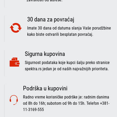
30 dana za povraćaj
Imate 30 dana od datuma slanja Vaše porudžbine
kako biste ostvarili besplatan povraćaj.
Sigurna kupovina
Sigurnost podataka koje kupci šalju preko stranice
spektra.rs jedan je od naših najvažnijih prioriteta.
Podrška u kupovini
Radno vreme korisničke podrške je: radnim danima
od 8h do 16h; subotom od 9h do 15h. Telefon +381-
11-3169-555