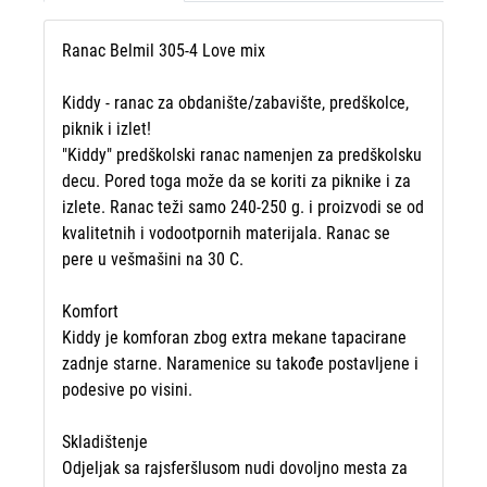
Ranac Belmil 305-4 Love mix
Kiddy - ranac za obdanište/zabavište, predškolce,
piknik i izlet!
"Kiddy" predškolski ranac namenjen za predškolsku
decu. Pored toga može da se koriti za piknike i za
izlete. Ranac teži samo 240-250 g. i proizvodi se od
kvalitetnih i vodootpornih materijala. Ranac se
pere u vešmašini na 30 C.
Komfort
Kiddy je komforan zbog extra mekane tapacirane
zadnje starne. Naramenice su takođe postavljene i
podesive po visini.
Skladištenje
Odjeljak sa rajsferšlusom nudi dovoljno mesta za