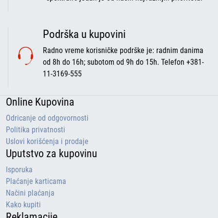
Podrška u kupovini
Radno vreme korisničke podrške je: radnim danima
od 8h do 16h; subotom od 9h do 15h. Telefon +381-
11-3169-555
Online Kupovina
Odricanje od odgovornosti
Politika privatnosti
Uslovi korišćenja i prodaje
Uputstvo za kupovinu
Isporuka
Plaćanje karticama
Načini plaćanja
Kako kupiti
Reklamacije