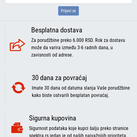
Prijavi se
Besplatna dostava
Za porudžbine preko 6.000 RSD. Rok za dostavu
može da varira između 3-6 radnih dana, u
zavisnosti od adrese.
30 dana za povraćaj
Imate 30 dana od datuma slanja Vaše porudžbine
kako biste ostvarili besplatan povraćaj.
Sigurna kupovina
Sigurnost podataka koje kupci šalju preko stranice
spektra.rs jedan je od naših najvažnijih prioriteta.