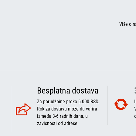
Više o n
Besplatna dostava
Za porudžbine preko 6.000 RSD.
Rok za dostavu može da varira
između 3-6 radnih dana, u
zavisnosti od adrese.