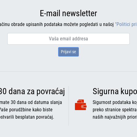
E-mail newsletter
ačinu obrade upisanih podataka možete pogledati u našoj
"Politici pr
Prijavi se
30 dana za povraćaj
Sigurna kupo
Imate 30 dana od datuma slanja
Sigurnost podataka koj
Vaše porudžbine kako biste
preko stranice spektra
ostvarili besplatan povraćaj.
naših najvažnijih prior