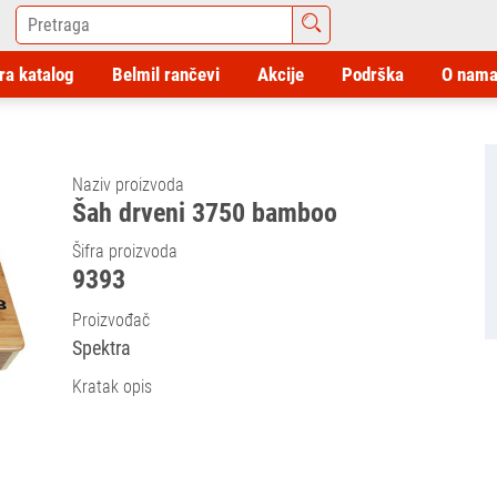
ra katalog
Belmil rančevi
Akcije
Podrška
O nam
Naziv proizvoda
Šah drveni 3750 bamboo
Šifra proizvoda
9393
Proizvođač
Spektra
Kratak opis