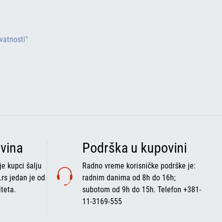
ivatnosti"
vina
Podrška u kupovini
e kupci šalju
Radno vreme korisničke podrške je:
.rs jedan je od
radnim danima od 8h do 16h;
iteta.
subotom od 9h do 15h. Telefon +381-
11-3169-555