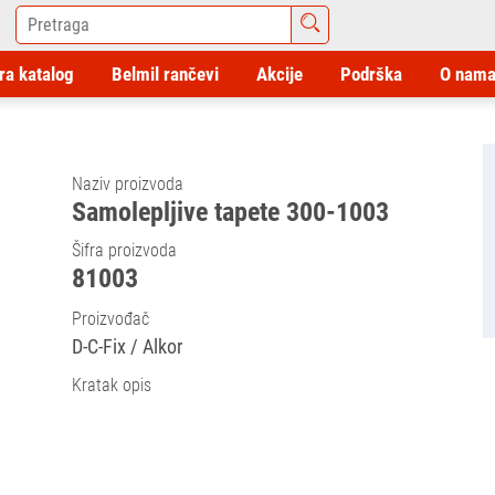
ra katalog
Belmil rančevi
Akcije
Podrška
O nam
Naziv proizvoda
Samolepljive tapete 300-1003
Šifra proizvoda
81003
Proizvođač
D-C-Fix / Alkor
Kratak opis