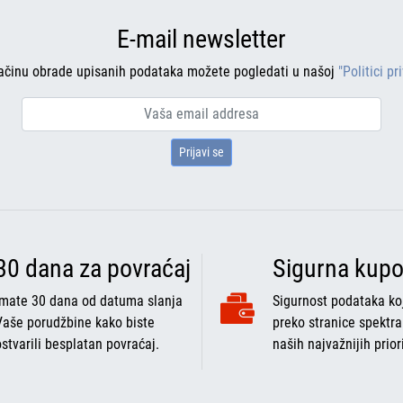
E-mail newsletter
ačinu obrade upisanih podataka možete pogledati u našoj
"Politici pr
Prijavi se
30 dana za povraćaj
Sigurna kupo
Imate 30 dana od datuma slanja
Sigurnost podataka koj
Vaše porudžbine kako biste
preko stranice spektra
ostvarili besplatan povraćaj.
naših najvažnijih prior