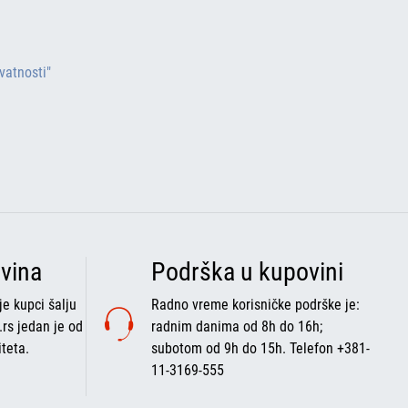
ivatnosti"
vina
Podrška u kupovini
e kupci šalju
Radno vreme korisničke podrške je:
.rs jedan je od
radnim danima od 8h do 16h;
iteta.
subotom od 9h do 15h. Telefon +381-
11-3169-555