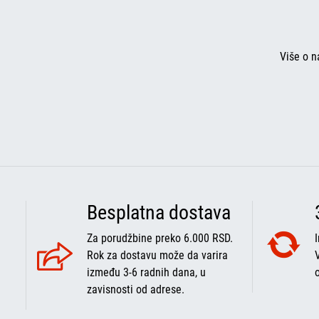
Više o n
Besplatna dostava
Za porudžbine preko 6.000 RSD.
Rok za dostavu može da varira
između 3-6 radnih dana, u
zavisnosti od adrese.