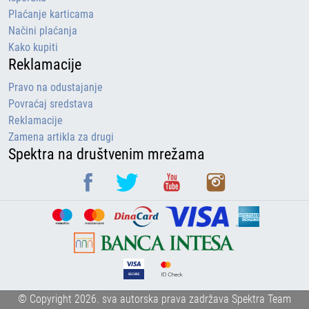
Plaćanje karticama
Načini plaćanja
Kako kupiti
Reklamacije
Pravo na odustajanje
Povraćaj sredstava
Reklamacije
Zamena artikla za drugi
Spektra na društvenim mrežama
© Copyright 2026. sva autorska prava zadržava Spektra Team