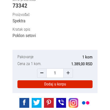
73342
Proizvođač
Spektra
Kratak opis
Poklon setovi
Pakovanje
1 kom
Cena za 1 kom.
1.389,00 RSD
Dodaj u korpu