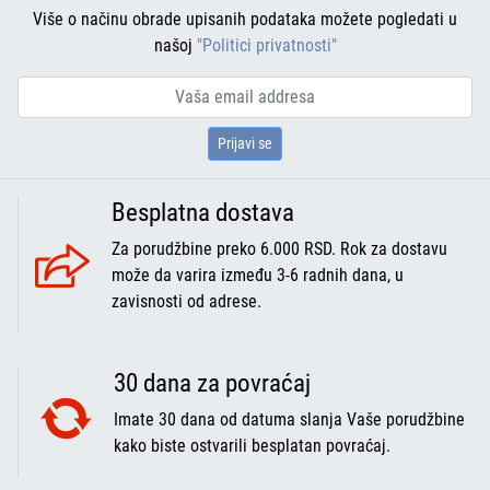
Više o načinu obrade upisanih podataka možete pogledati u
našoj
"Politici privatnosti"
Prijavi se
Besplatna dostava
Za porudžbine preko 6.000 RSD. Rok za dostavu
može da varira između 3-6 radnih dana, u
zavisnosti od adrese.
30 dana za povraćaj
Imate 30 dana od datuma slanja Vaše porudžbine
kako biste ostvarili besplatan povraćaj.