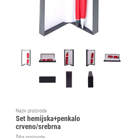
Naziv proizvoda
Set hemijska+penkalo
crveno/srebrna
Šifra proizvoda