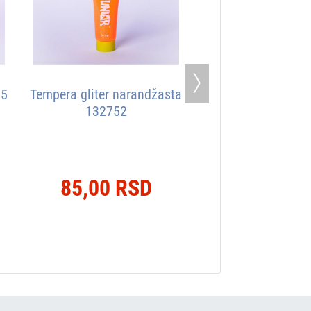
Next
55
Tempera gliter narandžasta
132752
85,00 RSD