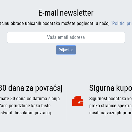
E-mail newsletter
ačinu obrade upisanih podataka možete pogledati u našoj
"Politici pr
Prijavi se
30 dana za povraćaj
Sigurna kupo
Imate 30 dana od datuma slanja
Sigurnost podataka koj
Vaše porudžbine kako biste
preko stranice spektra
ostvarili besplatan povraćaj.
naših najvažnijih prior