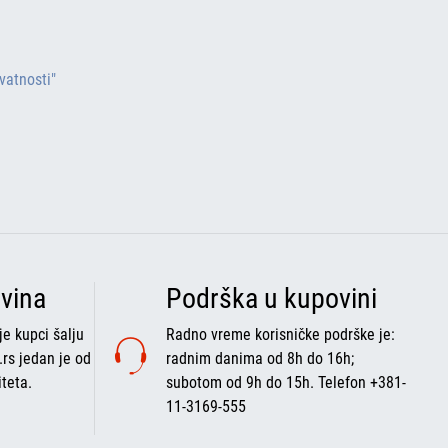
ivatnosti"
vina
Podrška u kupovini
e kupci šalju
Radno vreme korisničke podrške je:
.rs jedan je od
radnim danima od 8h do 16h;
iteta.
subotom od 9h do 15h. Telefon +381-
11-3169-555