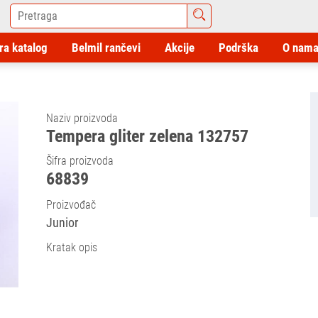
ra katalog
Belmil rančevi
Akcije
Podrška
O nam
Naziv proizvoda
Tempera gliter zelena 132757
Šifra proizvoda
68839
Proizvođač
Junior
Kratak opis