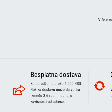
Više o n
Besplatna dostava
Za porudžbine preko 6.000 RSD.
Rok za dostavu može da varira
između 3-6 radnih dana, u
zavisnosti od adrese.