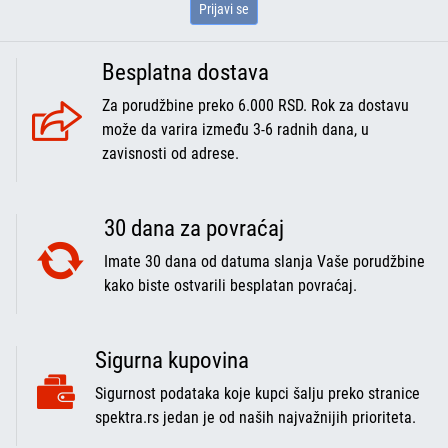
Prijavi se
Besplatna dostava
Za porudžbine preko 6.000 RSD. Rok za dostavu
može da varira između 3-6 radnih dana, u
zavisnosti od adrese.
30 dana za povraćaj
Imate 30 dana od datuma slanja Vaše porudžbine
kako biste ostvarili besplatan povraćaj.
Sigurna kupovina
Sigurnost podataka koje kupci šalju preko stranice
spektra.rs jedan je od naših najvažnijih prioriteta.