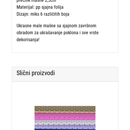
prečnik mašne 2,5cm
Materijal: pp sjajna folija
Dizajn: miks 6 različitih boja
Ukrasne male mašne sa sjajnom završnom
obradom za ukrašavanje poklona i sve vrste
dekorisanja!
Slični proizvodi