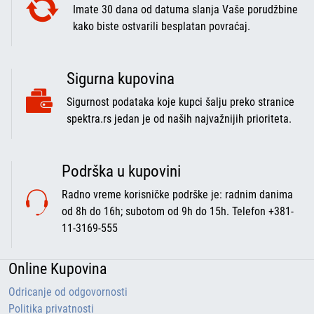
Imate 30 dana od datuma slanja Vaše porudžbine
kako biste ostvarili besplatan povraćaj.
Sigurna kupovina
Sigurnost podataka koje kupci šalju preko stranice
spektra.rs jedan je od naših najvažnijih prioriteta.
Podrška u kupovini
Radno vreme korisničke podrške je: radnim danima
od 8h do 16h; subotom od 9h do 15h. Telefon +381-
11-3169-555
Online Kupovina
Odricanje od odgovornosti
Politika privatnosti