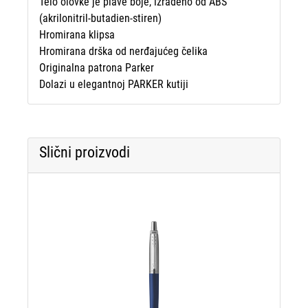
Telo olovke je plave boje, izrađeno od ABS
(akrilonitril-butadien-stiren)
Hromirana klipsa
Hromirana drška od nerđajućeg čelika
Originalna patrona Parker
Dolazi u elegantnoj PARKER kutiji
Slični proizvodi