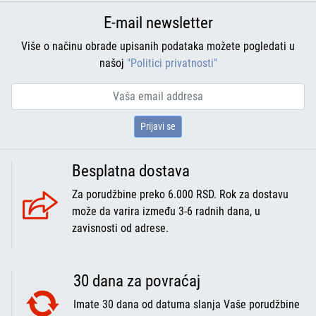
E-mail newsletter
Više o načinu obrade upisanih podataka možete pogledati u
našoj
"Politici privatnosti"
Prijavi se
Besplatna dostava
Za porudžbine preko 6.000 RSD. Rok za dostavu
može da varira između 3-6 radnih dana, u
zavisnosti od adrese.
30 dana za povraćaj
Imate 30 dana od datuma slanja Vaše porudžbine