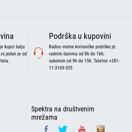
vina
Podrška u kupovini
e kupci šalju
Radno vreme korisničke podrške je:
.rs jedan je od
radnim danima od 8h do 16h;
iteta.
subotom od 9h do 15h. Telefon +381-
11-3169-555
Spektra na društvenim
mrežama