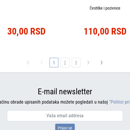
Čestitke i pozivnice
30,00 RSD
110,00 RSD
1
2
3
E-mail newsletter
ačinu obrade upisanih podataka možete pogledati u našoj
"Politici pr
Prijavi se