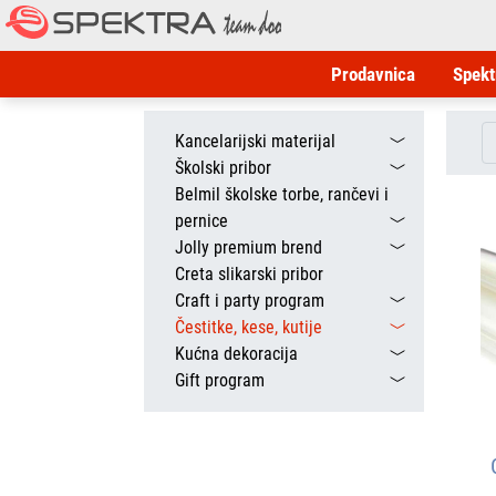
Prodavnica
Spekt
Kancelarijski materijal
Školski pribor
Belmil školske torbe, rančevi i
pernice
Jolly premium brend
Creta slikarski pribor
Craft i party program
Čestitke, kese, kutije
Kućna dekoracija
Gift program