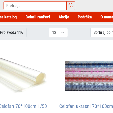
ra katalog
Belmil rančevi
Akcije
Podrška
O nam
Proizvoda 116
Celofan 70*100cm 1/50
Celofan ukrasni 70*100cm