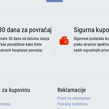
30 dana za povraćaj
Sigurna kupo
Imate 30 dana od datuma slanja
Sigurnost podataka koj
Vaše porudžbine kako biste
preko stranice spektra
ostvarili besplatan povraćaj.
naših najvažnijih prior
o za kupovinu
Reklamacije
Pravo na odustajanje
rticama
Povraćaj sredstava