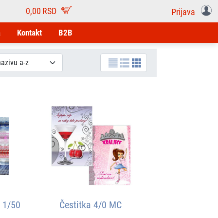
0,00
RSD
Prijava
a
Kontakt
B2B
 1/50
Čestitka 4/0 MC